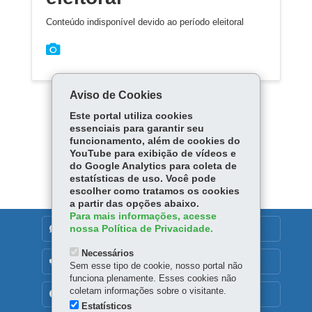
Conteúdo indisponível devido ao período eleitoral
Aviso de Cookies
Este portal utiliza cookies
essenciais para garantir seu
funcionamento, além de cookies do
YouTube para exibição de vídeos e
Carregar mais
do Google Analytics para coleta de
estatísticas de uso. Você pode
escolher como tratamos os cookies
a partir das opções abaixo.
Para mais informações, acesse
nossa Política de Privacidade.
DENUNCIE CORRUPÇÃO
Necessários
OUVIDORIA
Sem esse tipo de cookie, nosso portal não
funciona plenamente. Esses cookies não
coletam informações sobre o visitante.
TRANSPARÊNCIA INSTITUCIONAL
Estatísticos