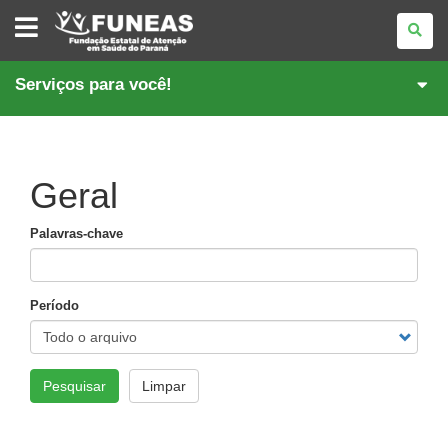
FUNDAÇÃO
ESTATAL
DE
ATENÇÃO
EM
Serviços para você!
SAÚDE
DO
PARANÁ
Geral
Palavras-chave
Período
Pesquisar
Limpar