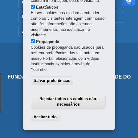
coletam informações sobre o visitante.
OUVIDORIA
Estatísticos
Esses cookies nos ajudam a entender
TRANSPARÊNCIA INSTITUCIONAL
como os visitantes interagem com nosso
site. As informações são coletadas
anonimamente, não identificam o
MAPA DO SITE
visitante.
Propaganda
Cookies de propaganda são usados para
Navegação
rastrear preferências dos visitantes em
nosso Portal relacionadas com vídeos
principal
institucionais exibidos através do
YouTube.
FUNDAÇÃO ESTATAL DE ATENÇÃO EM SAÚDE DO
Salvar preferências
ESTADO DO PARANÁ
Rua do Rosário, 144 – 10º andar
80020-110
-
Curitiba
-
PR
MAPA
Rejeitar todos os cookies não-
41 3202-6800
necessários
Aceitar tudo
Withdraw consent