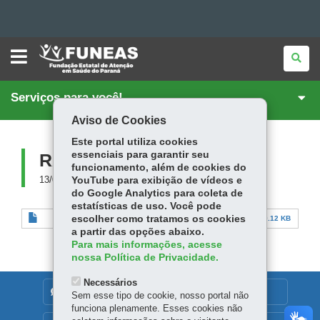
FUNDAÇÃO
Ir
ESTATAL
DE
para
Ir
ATENÇÃO
EM
Serviços para você!
SAÚDE
para
Ir
o
DO
PARANÁ
Aviso de Cookies
conteúdo
Mapa
para
a
Este portal utiliza cookies
navegação
do
a
essenciais para garantir seu
RAMAIS TELEFÔNICOS
funcionamento, além de cookies do
busca
site
13/09/2023
YouTube para exibição de vídeos e
do Google Analytics para coleta de
estatísticas de uso. Você pode
escolher como tratamos os cookies
Ramais - 31 de julho de 24.pdf
59.12 KB
a partir das opções abaixo.
Para mais informações, acesse
nossa Política de Privacidade.
Necessários
DENUNCIE CORRUPÇÃO
Sem esse tipo de cookie, nosso portal não
funciona plenamente. Esses cookies não