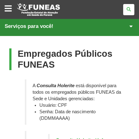
FUNDAÇÃO
ESTATAL
DE
ATENÇÃO
EM
Serviços para você!
SAÚDE
DO
PARANÁ
Empregados Públicos
FUNEAS
A
Consulta Holerite
está disponível para
todos os empregados públicos FUNEAS da
Sede e Unidades gerenciadas:
Usuário: CPF
Senha: Data de nascimento
(DDMMAAAA)