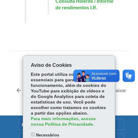
Consulta Holerite / Informe
de rendimentos I.R
.
COMPARTILHE:
Aviso de Cookies
Fa
W
Este portal utiliza cookies
essenciais para garantir seu
ce
ha
funcionamento, além de cookies do
Tw
bo
ts
Voltar
Início
Imprimir
Baixar
YouTube para exibição de vídeos e
itt
ok
Ap
do Google Analytics para coleta de
er
estatísticas de uso. Você pode
p
escolher como tratamos os cookies
a partir das opções abaixo.
Para mais informações, acesse
nossa Política de Privacidade.
DENUNCIE CORRUPÇÃO
Necessários