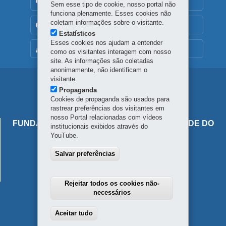
OUVIDORIA
Sem esse tipo de cookie, nosso portal não
funciona plenamente. Esses cookies não
coletam informações sobre o visitante.
TRANSPARÊNCIA INSTITUCIONAL
Estatísticos
Esses cookies nos ajudam a entender
MAPA DO SITE
como os visitantes interagem com nosso
site. As informações são coletadas
anonimamente, não identificam o
visitante.
Navegação
Propaganda
principal
Cookies de propaganda são usados para
rastrear preferências dos visitantes em
nosso Portal relacionadas com vídeos
FUNDAÇÃO ESTATAL DE ATENÇÃO EM SAÚDE DO
institucionais exibidos através do
ESTADO DO PARANÁ
YouTube.
Rua do Rosário, 144 – 10º andar
Salvar preferências
80020-110
-
Curitiba
-
PR
MAPA
41 3202-6800
Rejeitar todos os cookies não-
necessários
Aceitar tudo
Withdraw consent