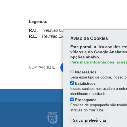
Legenda:
R.O.
=
Reunião Ordinária
R.E.
=
Reunião Extraordinária
Aviso de Cookies
Este portal utiliza cookies 
vídeos e do Google Analytics
opções abaixo.
Para mais informações, acess
COMPARTILHE:
Fa
Necessários
ce
Sem esse tipo de cookie, nosso po
Tw
bo
Estatísticos
itt
ok
Esses cookies nos ajudam a enten
er
identificam o visitante.
Propaganda
Cookies de propaganda são usados 
Navegação
através do YouTube.
FUNDAÇÃO ESTAT
principal
Salvar preferências
Rua do Rosário, 144 – 10