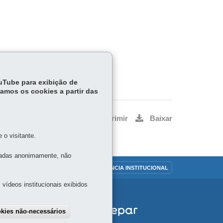
ouTube para exibição de
tamos os cookies a partir das
Voltar
Início
Imprimir
Baixar
o visitante.
tadas anonimamente, não
OUVIDORIA
TRANSPARÊNCIA INSTITUCIONAL
vídeos institucionais exibidos
okies não-necessários