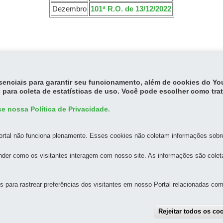
Dezembro
101ª R.O. de 13/12/2022
essenciais para garantir seu funcionamento, além de cookies do Y
 para coleta de estatísticas de uso. Você pode escolher como tra
e nossa Política de Privacidade.
rtal não funciona plenamente. Esses cookies não coletam informações sobre 
der como os visitantes interagem com nosso site. As informações são cole
MAPA DO SITE
DENUNCIE CORRUPÇÃO
para rastrear preferências dos visitantes em nosso Portal relacionadas com 
AL DE ATENÇÃO EM SAÚDE DO ESTADO DO PARANÁ
Rejeitar todos os co
º andar