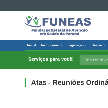
Ir para o conteúdo
FUNDAÇÃO
Ir para a navegação
Ir para a busca
ESTATAL
Mapa do site
DE
ATENÇÃO
EM
Inicial
Institucional
Legislação
Gestão
SAÚDE
Navegação
DO
principal
PARANÁ
Serviços para você!
ATENDIMENTO
Atas - Reuniões Ordinár