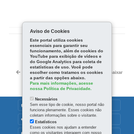
Aviso de Cookies
Este portal utiliza cookies
essenciais para garantir seu
COMPARTILHE:
funcionamento, além de cookies do
Fa
W
YouTube para exibição de vídeos e
do Google Analytics para coleta de
ce
ha
estatísticas de uso. Você pode
Tw
bo
ts
Voltar
Início
Imprimir
Baixar
escolher como tratamos os cookies
itt
ok
Ap
a partir das opções abaixo.
er
Para mais informações, acesse
p
nossa Política de Privacidade.
Necessários
Sem esse tipo de cookie, nosso portal não
DENUNCIE CORRUPÇÃO
funciona plenamente. Esses cookies não
coletam informações sobre o visitante.
OUVIDORIA
Estatísticos
Esses cookies nos ajudam a entender
como os visitantes interagem com nosso
TRANSPARÊNCIA INSTITUCIONAL