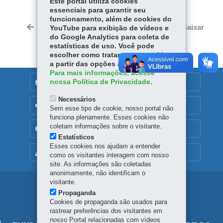
Fa
W
Este portal utiliza cookies
essenciais para garantir seu
ce
ha
funcionamento, além de cookies do
Tw
bo
ts
Voltar
Início
Imprimir
Baixar
YouTube para exibição de vídeos e
itt
ok
Ap
do Google Analytics para coleta de
er
estatísticas de uso. Você pode
p
escolher como tratamos os cookies
a partir das opções abaixo.
Para mais informações, acesse
nossa Política de Privacidade.
DENUNCIE CORRUPÇÃO
Necessários
OUVIDORIA
Sem esse tipo de cookie, nosso portal não
funciona plenamente. Esses cookies não
coletam informações sobre o visitante.
TRANSPARÊNCIA INSTITUCIONAL
Estatísticos
Esses cookies nos ajudam a entender
MAPA DO SITE
como os visitantes interagem com nosso
site. As informações são coletadas
anonimamente, não identificam o
visitante.
Navegação
Propaganda
principal
Cookies de propaganda são usados para
rastrear preferências dos visitantes em
nosso Portal relacionadas com vídeos