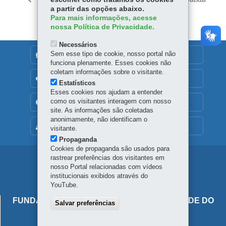
itt
ok
Ap
a partir das opções abaixo.
er
Para mais informações, acesse
p
nossa Política de Privacidade.
Necessários
Sem esse tipo de cookie, nosso portal não
DENUNCIE CORRUPÇÃO
funciona plenamente. Esses cookies não
coletam informações sobre o visitante.
OUVIDORIA
Estatísticos
Esses cookies nos ajudam a entender
como os visitantes interagem com nosso
TRANSPARÊNCIA INSTITUCIONAL
site. As informações são coletadas
anonimamente, não identificam o
MAPA DO SITE
visitante.
Propaganda
Cookies de propaganda são usados para
rastrear preferências dos visitantes em
Navegação
nosso Portal relacionadas com vídeos
principal
institucionais exibidos através do
YouTube.
FUNDAÇÃO ESTATAL DE ATENÇÃO EM SAÚDE DO
Salvar preferências
ESTADO DO PARANÁ