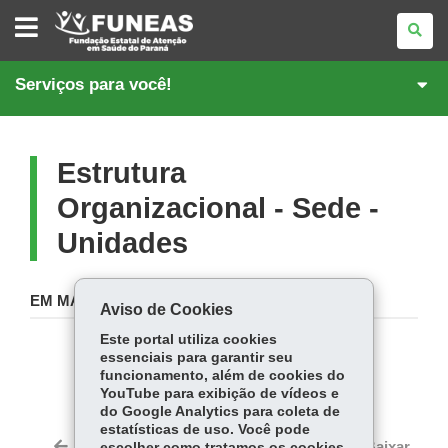
FUNDAÇÃO
ESTATAL
DE
ATENÇÃO
EM
Serviços para você!
SAÚDE
DO
PARANÁ
Estrutura
Organizacional - Sede -
Unidades
EM MANUTENÇÃO!
Aviso de Cookies
Este portal utiliza cookies
essenciais para garantir seu
COMPARTILHE:
funcionamento, além de cookies do
Fa
W
YouTube para exibição de vídeos e
do Google Analytics para coleta de
ce
ha
estatísticas de uso. Você pode
Tw
bo
ts
Voltar
Início
Imprimir
Baixar
escolher como tratamos os cookies