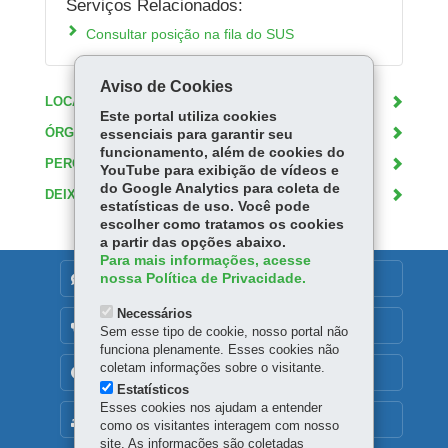
Serviços Relacionados:
Consultar posição na fila do SUS
Aviso de Cookies
LOCAIS DE ATENDIMENTO
Este portal utiliza cookies
ÓRGÃO RESPONSÁVEL
essenciais para garantir seu
funcionamento, além de cookies do
PERGUNTAS FREQUENTES
YouTube para exibição de vídeos e
do Google Analytics para coleta de
DEIXE SUA OPINIÃO
estatísticas de uso. Você pode
escolher como tratamos os cookies
a partir das opções abaixo.
Para mais informações, acesse
nossa Política de Privacidade.
DENUNCIE CORRUPÇÃO
Necessários
OUVIDORIA
Sem esse tipo de cookie, nosso portal não
funciona plenamente. Esses cookies não
coletam informações sobre o visitante.
TRANSPARÊNCIA INSTITUCIONAL
Estatísticos
Esses cookies nos ajudam a entender
MAPA DO SITE
como os visitantes interagem com nosso
site. As informações são coletadas