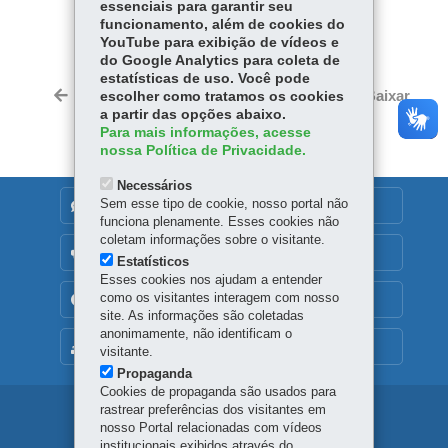
essenciais para garantir seu
COMPARTILHE:
funcionamento, além de cookies do
Fa
W
YouTube para exibição de vídeos e
do Google Analytics para coleta de
ce
ha
estatísticas de uso. Você pode
Tw
bo
ts
Voltar
Início
Imprimir
Baixar
escolher como tratamos os cookies
itt
ok
Ap
a partir das opções abaixo.
er
Para mais informações, acesse
p
nossa Política de Privacidade.
Necessários
Sem esse tipo de cookie, nosso portal não
DENUNCIE CORRUPÇÃO
funciona plenamente. Esses cookies não
coletam informações sobre o visitante.
OUVIDORIA
Estatísticos
Esses cookies nos ajudam a entender
como os visitantes interagem com nosso
TRANSPARÊNCIA INSTITUCIONAL
site. As informações são coletadas
anonimamente, não identificam o
MAPA DO SITE
visitante.
Propaganda
Cookies de propaganda são usados para
rastrear preferências dos visitantes em
Navegação
nosso Portal relacionadas com vídeos
institucionais exibidos através do