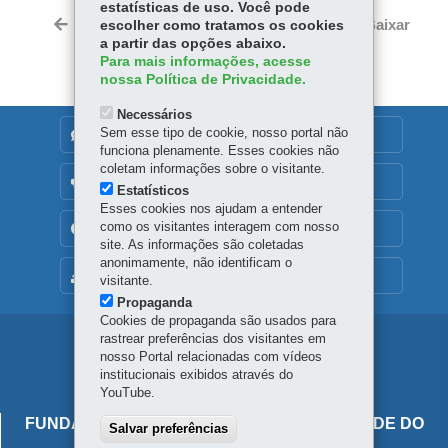
estatísticas de uso. Você pode
Tw
bo
ts
Voltar
Início
Imprimir
Baixar
escolher como tratamos os cookies
itt
ok
Ap
a partir das opções abaixo.
er
Para mais informações, acesse
p
nossa Política de Privacidade.
Necessários
Sem esse tipo de cookie, nosso portal não
DENUNCIE CORRUPÇÃO
funciona plenamente. Esses cookies não
coletam informações sobre o visitante.
OUVIDORIA
Estatísticos
Esses cookies nos ajudam a entender
como os visitantes interagem com nosso
TRANSPARÊNCIA INSTITUCIONAL
site. As informações são coletadas
anonimamente, não identificam o
MAPA DO SITE
visitante.
Propaganda
Cookies de propaganda são usados para
rastrear preferências dos visitantes em
Navegação
nosso Portal relacionadas com vídeos
principal
institucionais exibidos através do
YouTube.
FUNDAÇÃO ESTATAL DE ATENÇÃO EM SAÚDE DO
Salvar preferências
ESTADO DO PARANÁ