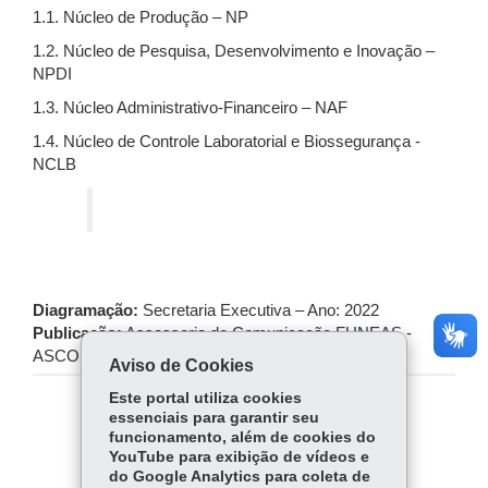
1.1.
Núcleo de Produção – NP
1.2.
Núcleo de Pesquisa, Desenvolvimento e Inovação –
NPDI
1.3.
Núcleo Administrativo-Financeiro – NAF
1.4.
Núcleo de Controle Laboratorial e Biossegurança -
NCLB
Diagramação:
Secretaria Executiva – Ano: 2022
Publicação:
Assessoria de Comunicação FUNEAS -
ASCOM
Aviso de Cookies
Este portal utiliza cookies
essenciais para garantir seu
COMPARTILHE:
funcionamento, além de cookies do
Fa
W
YouTube para exibição de vídeos e
do Google Analytics para coleta de
ce
ha